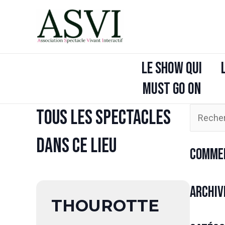
Aller
au
contenu
LE SHOW QUI
MUST GO ON
Tous les spectacles
Recherch
dans ce lieu
Commen
Archiv
THOUROTTE