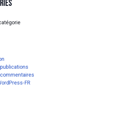
ries
atégorie
on
 publications
s commentaires
WordPress-FR