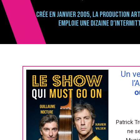
Crée en janvier 2005, la production art
emploie une dizaine d’intermit
Un ve
l’
o
Patrick T
ne s