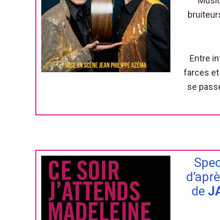
Music
bruiteurs
Entre in
farces et
se pass
Spec
d’apr
de
J