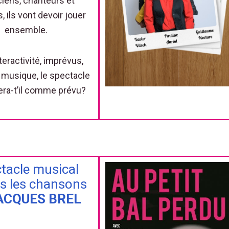
iens, chanteurs et
, ils vont devoir jouer
ensemble.
teractivité, imprévus,
 musique, le spectacle
era-t’il comme prévu?
tacle musical
ès les chansons
ACQUES BREL