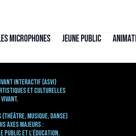
Les Microphones
JEUNE PUBLIC
ANIMAT
ivant Interactif (ASVI)
artistiques et culturelles
 vivant.
s (théâtre, musique, danse)
is axes majeurs :
le public et l’éducation.