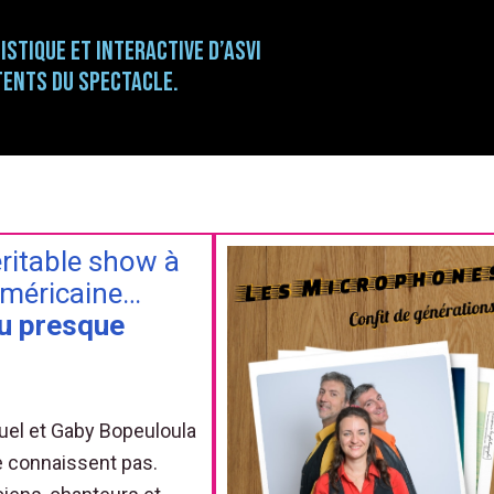
istique et interactive d’ASVI
tents du spectacle.
ritable show à
Américaine…
u presque
ruel et Gaby Bopeuloula
e connaissent pas.