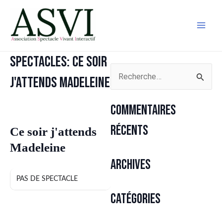
Aller
Mai
au
Men
contenu
Spectacles: Ce soir
Rechercher :
j'attends Madeleine
Commentaires
SPECTACLES
récents
Ce soir j'attends
Madeleine
Archives
PAS DE SPECTACLE
Catégories