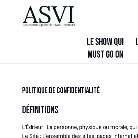
Aller
au
contenu
LE SHOW QUI
MUST GO ON
Politique de confidentialité
Définitions
L’Éditeur : La personne, physique ou morale, qu
Le Site : L’ensemble des sites, pages Internet et